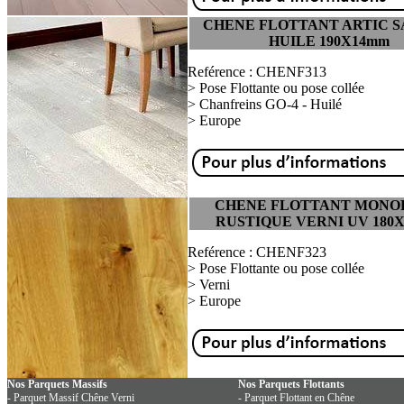
CHENE FLOTTANT ARTIC 
HUILE 190X14mm
Reférence : CHENF313
> Pose Flottante ou pose collée
> Chanfreins GO-4 - Huilé
> Europe
CHENE FLOTTANT MON
RUSTIQUE VERNI UV 180
Reférence : CHENF323
> Pose Flottante ou pose collée
> Verni
> Europe
Nos Parquets Massifs
Nos Parquets Flottants
- Parquet Massif Chêne Verni
- Parquet Flottant en Chêne