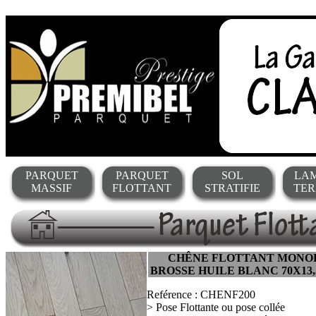
PARQUET
PARQUET
SOL
LAM
MASSIF
FLOTTANT
STRATIFIE
TER
CHÊNE FLOTTANT MON
BROSSE HUILE BLANC 70X13
Reférence : CHENF200
> Pose Flottante ou pose collée