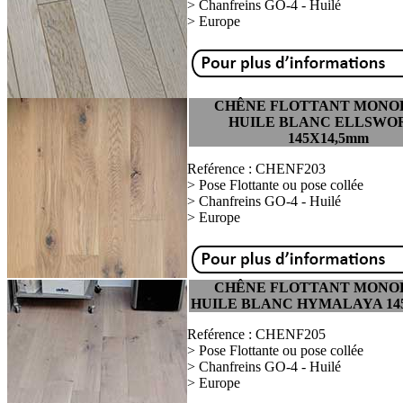
> Chanfreins GO-4 - Huilé
> Europe
CHÊNE FLOTTANT MON
HUILE BLANC ELLSWO
145X14,5mm
Reférence : CHENF203
> Pose Flottante ou pose collée
> Chanfreins GO-4 - Huilé
> Europe
CHÊNE FLOTTANT MON
HUILE BLANC HYMALAYA 14
Reférence : CHENF205
> Pose Flottante ou pose collée
> Chanfreins GO-4 - Huilé
> Europe