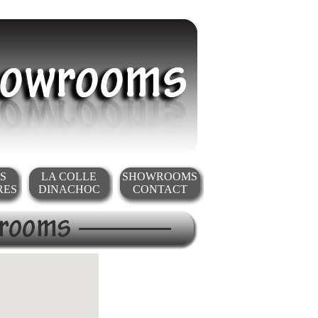
S
LA COLLE
SHOWROOMS
RES
DINACHOC
CONTACT