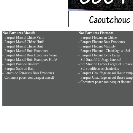
Nos Parquets Massifs
Nos Parquets Flottants
- Parquet Massif Chêne Verni
- Parquet Flottant en Chêne
- Parquet Massif Chêne Huilé
- Parquet Flottant Bois Exotiques
- Parquet Massif Chêne Brut
- Parquet Flottant Multiply
- Parquet Massif Bois Exotiques
- Parquet Flottant - Chauffage au Sol
- Parquet Massif Bois Exotiques Verni
- Parquet Flottant Extra Large
- Parquet Massif Bois Exotiques Huilé
- Sol Stratifié à Usage Intensif
- Parquet Pont de Bateaux
- Sol Stratifié Lames Larges et 3 frises
- Parquet Salle de Bain
- Sol stratifié avec chanfreins
- Lames de Terrasses Bois Exotiques
- Parquet Chauffage au sol Haute temp
- Comment poser son parquet massif
- Parquet Chauffage au sol Basse temp
- Comment poser son parquet flottant